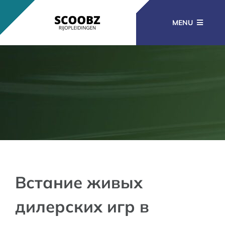
Ga
naar
MENU
inhoud
RIJOPLEIDINGEN
BEROEPSOPLEIDINGEN
CURSUSSEN
KENNISBANK
Встание живых
дилерских игр в
CONTACT