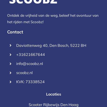
Ontdek de vrijheid van de weg, beleef het avontuur van
het rijden met Scoobz!
Contact
Daviottenweg 40, Den Bosch, 5222 BH
+31621667644
info@scoobz.nl
scoobz.nl
KVK: 73338524
Locaties
Scooter Rijbewijs Den Haag