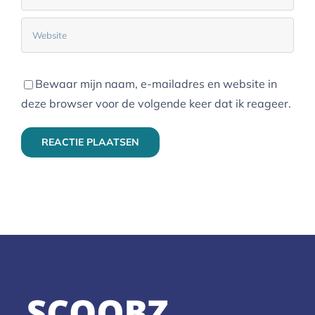
Bewaar mijn naam, e-mailadres en website in
deze browser voor de volgende keer dat ik reageer.