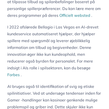
at tilpasse tilbud og spilanbefalinger baseret på
personlige spillerpræferencer. Du kan lære mere om
deres programmer på deres
Officielt websted
.
I 2022 afslørede Bellagio i Las Vegas en AI-drevet
kundeservice automatiseret hjælper, der hjælper
spillere med spørgsmål og leverer øjeblikkelig
information om tilbud og begivenheder. Denne
innovation øger ikke kun kundeophold, men
reducerer også byrden for personalet. For mere
indsigt i AIs rolle i spilsektoren, kan du besøge
Forbes
.
AI bruges også til identifikation af svig og etiske
spilinitiativer. Ved at undersøge tendenser inden for
Gamer -handlinger kan kasinoer genkende mulige
problemspil og griber ind. Dette skjuler ikke kun