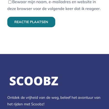
Bewaar mijn naam, e-mailadres en website in
deze browser voor de volgende keer dat ik reageer.
Ontdek de vrijheid van de weg, beleef het avontuur van
het rijden met Scoobz!