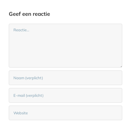
Geef een reactie
Reactie