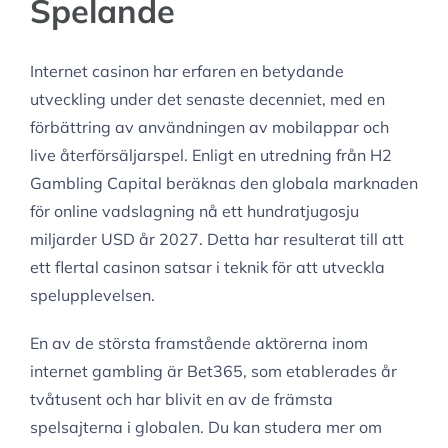
Spelande
Internet casinon har erfaren en betydande
utveckling under det senaste decenniet, med en
förbättring av användningen av mobilappar och
live återförsäljarspel. Enligt en utredning från H2
Gambling Capital beräknas den globala marknaden
för online vadslagning nå ett hundratjugosju
miljarder USD år 2027. Detta har resulterat till att
ett flertal casinon satsar i teknik för att utveckla
spelupplevelsen.
En av de största framstående aktörerna inom
internet gambling är Bet365, som etablerades år
tvåtusent och har blivit en av de främsta
spelsajterna i globalen. Du kan studera mer om