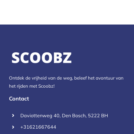
Ontdek de vrijheid van de weg, beleef het avontuur van
het rijden met Scoobz!
Contact
Daviottenweg 40, Den Bosch, 5222 BH
+31621667644