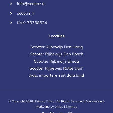
info@scoobz.nl
scoobz.nl
KVK: 73338524
Locaties
Scooter Rijbewijs Den Haag
Scooter Rijbewijs Den Bosch
Scooter Rijbewijs Breda
Scooter Rijbewijs Rotterdam
Auto importeren uit duitsland
© Copyright 2026 |
Privacy Policy
| All Rights Reserved | Webdesign &
Marketing by
Onlizo
|
Sitemap