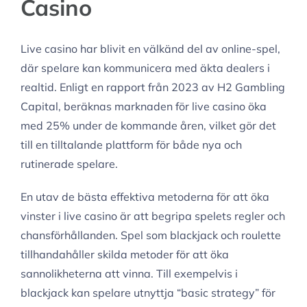
Casino
Live casino har blivit en välkänd del av online-spel,
där spelare kan kommunicera med äkta dealers i
realtid. Enligt en rapport från 2023 av H2 Gambling
Capital, beräknas marknaden för live casino öka
med 25% under de kommande åren, vilket gör det
till en tilltalande plattform för både nya och
rutinerade spelare.
En utav de bästa effektiva metoderna för att öka
vinster i live casino är att begripa spelets regler och
chansförhållanden. Spel som blackjack och roulette
tillhandahåller skilda metoder för att öka
sannolikheterna att vinna. Till exempelvis i
blackjack kan spelare utnyttja “basic strategy” för