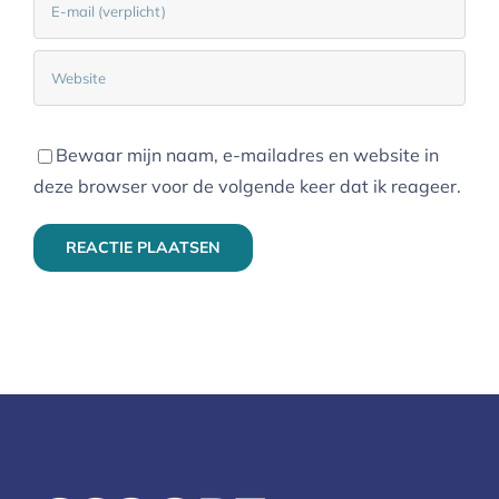
Bewaar mijn naam, e-mailadres en website in
deze browser voor de volgende keer dat ik reageer.