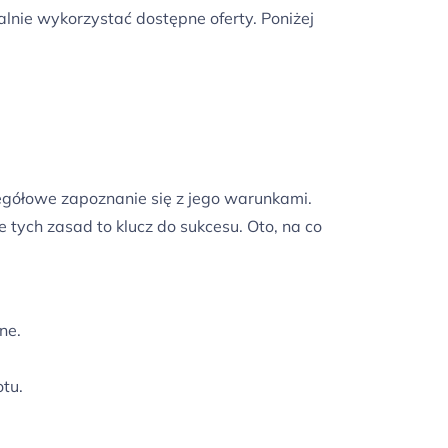
nie wykorzystać dostępne oferty. Poniżej
egółowe zapoznanie się z jego warunkami.
tych zasad to klucz do sukcesu. Oto, na co
ne.
tu.