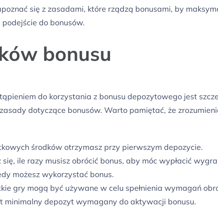
oznać się z zasadami, które rządzą bonusami, by maksymal
e podejście do bonusów.
ków bonusu
tąpieniem do korzystania z bonusu depozytowego jest szcz
 zasady dotyczące bonusów. Warto pamiętać, że zrozumienie 
atkowych środków otrzymasz przy pierwszym depozycie.
ię, ile razy musisz obrócić bonus, aby móc wypłacić wygra
iedy możesz wykorzystać bonus.
stkie gry mogą być używane w celu spełnienia wymagań obro
jest minimalny depozyt wymagany do aktywacji bonusu.