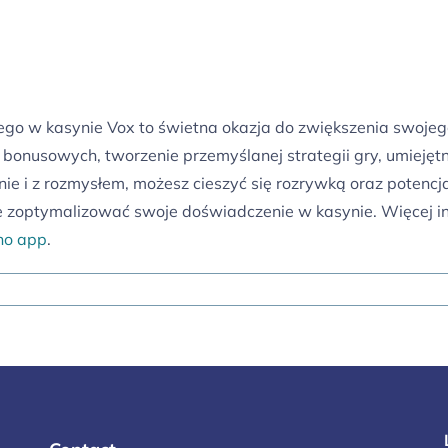
 w kasynie Vox to świetna okazja do zwiększenia swojego
onusowych, tworzenie przemyślanej strategii gry, umiejętn
e i z rozmysłem, możesz cieszyć się rozrywką oraz potencj
 zoptymalizować swoje doświadczenie w kasynie. Więcej info
no app
.