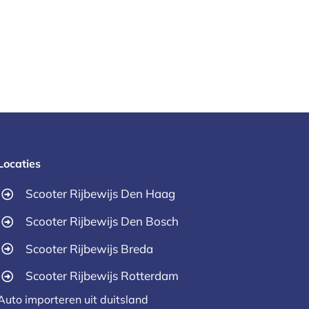
Locaties
Scooter Rijbewijs Den Haag
Scooter Rijbewijs Den Bosch
Scooter Rijbewijs Breda
Scooter Rijbewijs Rotterdam
Auto importeren uit duitsland