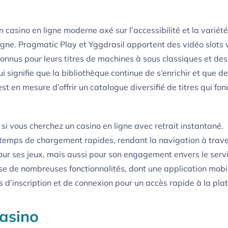
asino en ligne moderne axé sur l’accessibilité et la variété.
igne. Pragmatic Play et Yggdrasil apportent des vidéo slots 
onnus pour leurs titres de machines à sous classiques et de
i signifie que la bibliothèque continue de s’enrichir et que d
st en mesure d’offrir un catalogue diversifié de titres qui fo
i vous cherchez un casino en ligne avec retrait instantané.
 temps de chargement rapides, rendant la navigation à travers
our ses jeux, mais aussi pour son engagement envers le servic
ose de nombreuses fonctionnalités, dont une application mobile
s d’inscription et de connexion pour un accès rapide à la pla
asino