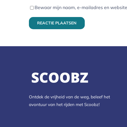
Bewaar mijn naam, e-mailadres en website 
Ontdek de vrijheid van de weg, beleef het
avontuur van het rijden met Scoobz!