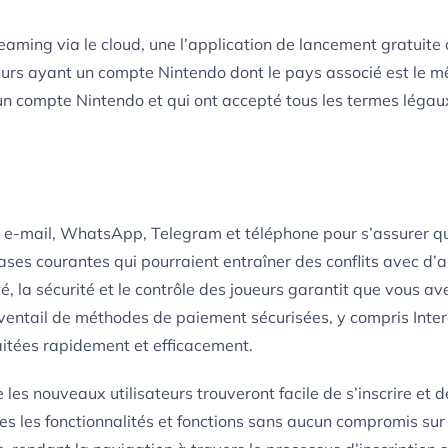
eaming via le cloud, une l’application de lancement gratuit
ateurs ayant un compte Nintendo dont le pays associé est le 
 un compte Nintendo et qui ont accepté tous les termes légaux
t, e-mail, WhatsApp, Telegram et téléphone pour s’assurer qu
rases courantes qui pourraient entraîner des conflits avec d’
 la sécurité et le contrôle des joueurs garantit que vous avez
 éventail de méthodes de paiement sécurisées, y compris Inte
aitées rapidement et efficacement.
les nouveaux utilisateurs trouveront facile de s’inscrire e
es les fonctionnalités et fonctions sans aucun compromis sur 