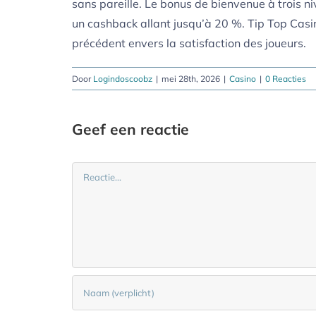
sans pareille. Le bonus de bienvenue à trois n
un cashback allant jusqu’à 20 %. Tip Top Casi
précédent envers la satisfaction des joueurs.
Door
Logindoscoobz
|
mei 28th, 2026
|
Casino
|
0 Reacties
Geef een reactie
Reactie