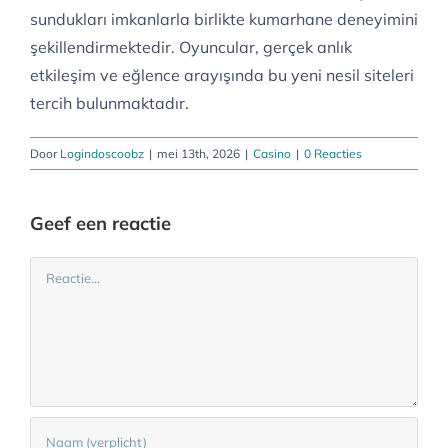
sundukları imkanlarla birlikte kumarhane deneyimini
şekillendirmektedir. Oyuncular, gerçek anlık
etkileşim ve eğlence arayışında bu yeni nesil siteleri
tercih bulunmaktadır.
Door
Logindoscoobz
|
mei 13th, 2026
|
Casino
|
0 Reacties
Geef een reactie
Reactie