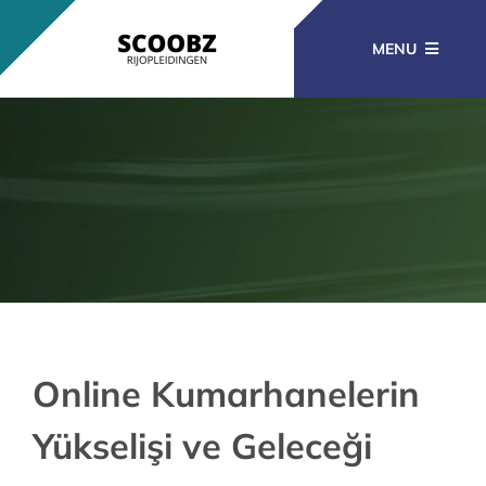
Ga
naar
MENU
inhoud
RIJOPLEIDINGEN
BEROEPSOPLEIDINGEN
CURSUSSEN
KENNISBANK
Online Kumarhanelerin
Yükselişi ve Geleceği
CONTACT