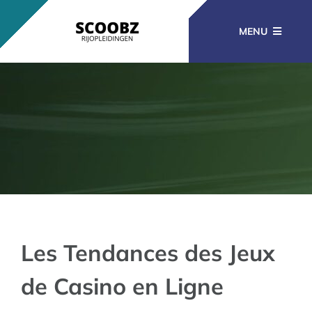
Ga
naar
MENU
inhoud
RIJOPLEIDINGEN
BEROEPSOPLEIDINGEN
CURSUSSEN
KENNISBANK
Les Tendances des Jeux
de Casino en Ligne
CONTACT