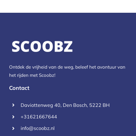
Ontdek de vrijheid van de weg, beleef het avontuur van
het rijden met Scoobz!
Contact
Daviottenweg 40, Den Bosch, 5222 BH
+31621667644
info@scoobz.nl