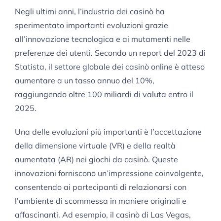
Negli ultimi anni, l’industria dei casinò ha
sperimentato importanti evoluzioni grazie
all’innovazione tecnologica e ai mutamenti nelle
preferenze dei utenti. Secondo un report del 2023 di
Statista, il settore globale dei casinò online è atteso
aumentare a un tasso annuo del 10%,
raggiungendo oltre 100 miliardi di valuta entro il
2025.
Una delle evoluzioni più importanti è l’accettazione
della dimensione virtuale (VR) e della realtà
aumentata (AR) nei giochi da casinò. Queste
innovazioni forniscono un’impressione coinvolgente,
consentendo ai partecipanti di relazionarsi con
l’ambiente di scommessa in maniere originali e
affascinanti. Ad esempio, il casinò di Las Vegas,