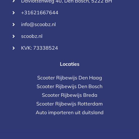
Daviottenweg 40, Den Bosch, 5222 BH
+31621667644
info@scoobz.nl
scoobz.nl
KVK: 73338524
Locaties
Scooter Rijbewijs Den Haag
Scooter Rijbewijs Den Bosch
Scooter Rijbewijs Breda
Scooter Rijbewijs Rotterdam
Auto importeren uit duitsland