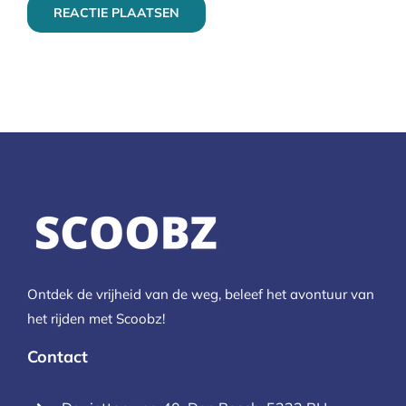
Ontdek de vrijheid van de weg, beleef het avontuur van
het rijden met Scoobz!
Contact