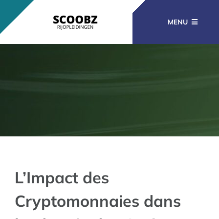
Ga
naar
MENU
inhoud
RIJOPLEIDINGEN
BEROEPSOPLEIDINGEN
CURSUSSEN
KENNISBANK
L’Impact des
Cryptomonnaies dans
CONTACT