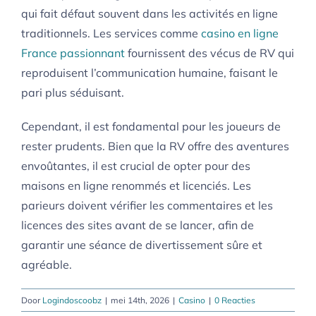
qui fait défaut souvent dans les activités en ligne
traditionnels. Les services comme
casino en ligne
France passionnant
fournissent des vécus de RV qui
reproduisent l’communication humaine, faisant le
pari plus séduisant.
Cependant, il est fondamental pour les joueurs de
rester prudents. Bien que la RV offre des aventures
envoûtantes, il est crucial de opter pour des
maisons en ligne renommés et licenciés. Les
parieurs doivent vérifier les commentaires et les
licences des sites avant de se lancer, afin de
garantir une séance de divertissement sûre et
agréable.
Door
Logindoscoobz
|
mei 14th, 2026
|
Casino
|
0 Reacties