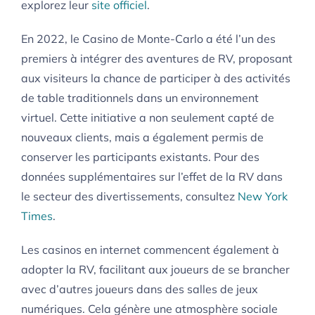
explorez leur
site officiel
.
En 2022, le Casino de Monte-Carlo a été l’un des
premiers à intégrer des aventures de RV, proposant
aux visiteurs la chance de participer à des activités
de table traditionnels dans un environnement
virtuel. Cette initiative a non seulement capté de
nouveaux clients, mais a également permis de
conserver les participants existants. Pour des
données supplémentaires sur l’effet de la RV dans
le secteur des divertissements, consultez
New York
Times
.
Les casinos en internet commencent également à
adopter la RV, facilitant aux joueurs de se brancher
avec d’autres joueurs dans des salles de jeux
numériques. Cela génère une atmosphère sociale