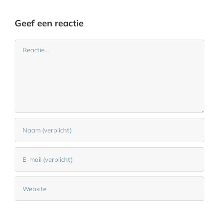
Geef een reactie
Reactie