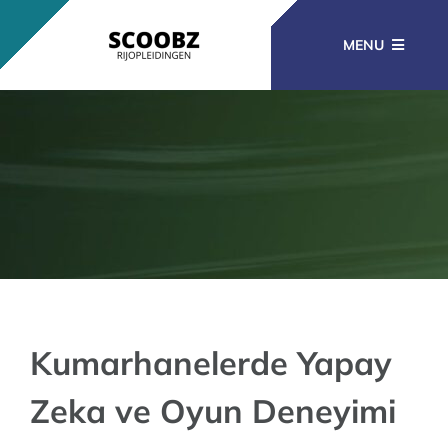
Ga
naar
MENU
inhoud
RIJOPLEIDINGEN
BEROEPSOPLEIDINGEN
CURSUSSEN
KENNISBANK
Kumarhanelerde Yapay
Zeka ve Oyun Deneyimi
CONTACT