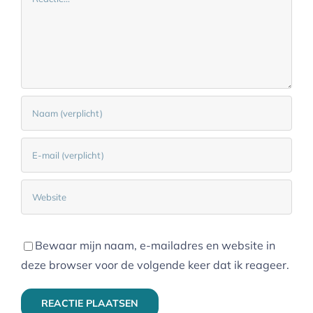
Bewaar mijn naam, e-mailadres en website in
deze browser voor de volgende keer dat ik reageer.