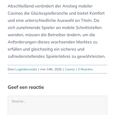
Abschließend verändert der Anstieg mobiler
Casinos die Glücksspielbranche und bietet Komfort
und eine unterschiedliche Auswahl an Titeln. Da
sich zunehmende Spieler an mobile Schnittstellen
wenden, müssen die Betreiber ändern, um die
Anforderungen dieses wachsenden Marktes zu
erfüllen und gleichzeitig ein sicheres und
zufriedenstellendes Spielerlebnis zu gewährleisten.
Door
Logindoscoobz
|
mei 14th, 2026
|
Casino
|
0 Reacties
Geef een reactie
Reactie