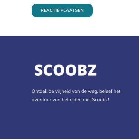
Ontdek de vrijheid van de weg, beleef het
avontuur van het rijden met Scoobz!