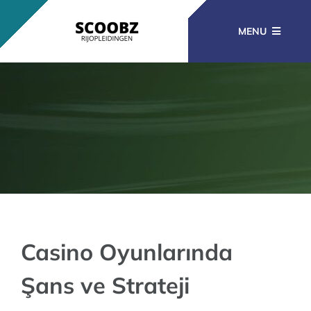
Ga
naar
MENU
inhoud
RIJOPLEIDINGEN
BEROEPSOPLEIDINGEN
CURSUSSEN
KENNISBANK
Casino Oyunlarında
Şans ve Strateji
CONTACT