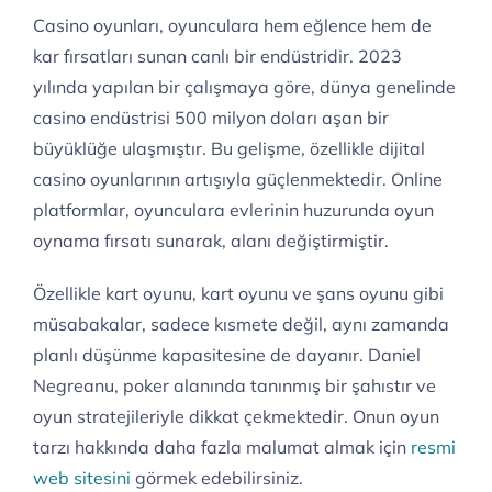
Casino oyunları, oyunculara hem eğlence hem de
kar fırsatları sunan canlı bir endüstridir. 2023
yılında yapılan bir çalışmaya göre, dünya genelinde
casino endüstrisi 500 milyon doları aşan bir
büyüklüğe ulaşmıştır. Bu gelişme, özellikle dijital
casino oyunlarının artışıyla güçlenmektedir. Online
platformlar, oyunculara evlerinin huzurunda oyun
oynama fırsatı sunarak, alanı değiştirmiştir.
Özellikle kart oyunu, kart oyunu ve şans oyunu gibi
müsabakalar, sadece kısmete değil, aynı zamanda
planlı düşünme kapasitesine de dayanır. Daniel
Negreanu, poker alanında tanınmış bir şahıstır ve
oyun stratejileriyle dikkat çekmektedir. Onun oyun
tarzı hakkında daha fazla malumat almak için
resmi
web sitesini
görmek edebilirsiniz.