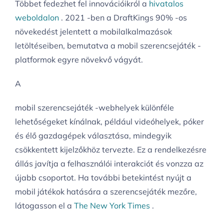
Többet fedezhet fel innovációikról a
hivatalos
weboldalon
. 2021 -ben a DraftKings 90% -os
növekedést jelentett a mobilalkalmazások
letöltéseiben, bemutatva a mobil szerencsejáték -
platformok egyre növekvő vágyát.
A
mobil szerencsejáték -webhelyek különféle
lehetőségeket kínálnak, például videóhelyek, póker
és élő gazdagépek választása, mindegyik
csökkentett kijelzőkhöz tervezte. Ez a rendelkezésre
állás javítja a felhasználói interakciót és vonzza az
újabb csoportot. Ha további betekintést nyújt a
mobil játékok hatására a szerencsejáték mezőre,
látogasson el a
The New York Times
.