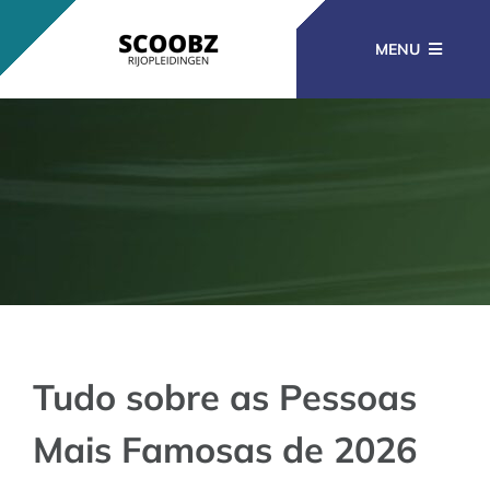
Ga
naar
MENU
inhoud
RIJOPLEIDINGEN
BEROEPSOPLEIDINGEN
CURSUSSEN
KENNISBANK
Tudo sobre as Pessoas
Mais Famosas de 2026
CONTACT