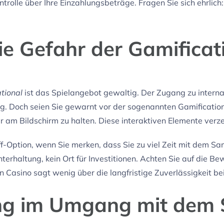
olle über Ihre Einzahlungsbeträge. Fragen Sie sich ehrlich: I
die Gefahr der Gamificat
tional
ist das Spielangebot gewaltig. Der Zugang zu intern
ng. Doch seien Sie gewarnt vor der sogenannten Gamificatio
r am Bildschirm zu halten. Diese interaktiven Elemente verzer
f-Option, wenn Sie merken, dass Sie zu viel Zeit mit dem S
terhaltung, kein Ort für Investitionen. Achten Sie auf die Be
en Casino sagt wenig über die langfristige Zuverlässigkeit b
ng im Umgang mit dem 