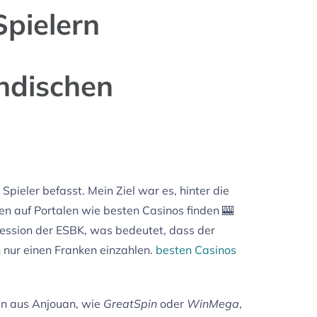
Spielern
ndischen
pieler befasst. Mein Ziel war es, hinter die
en auf Portalen wie besten Casinos finden 🎰
nzession der ESBK, was bedeutet, dass der
h nur einen Franken einzahlen.
besten Casinos
zen aus Anjouan, wie
GreatSpin
oder
WinMega
,