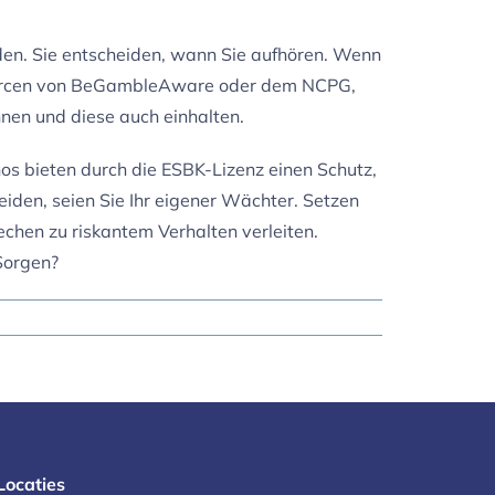
den. Sie entscheiden, wann Sie aufhören. Wenn
ssourcen von BeGambleAware oder dem NCPG,
nnen und diese auch einhalten.
nos bieten durch die ESBK-Lizenz einen Schutz,
iden, seien Sie Ihr eigener Wächter. Setzen
rechen zu riskantem Verhalten verleiten.
Sorgen?
Locaties