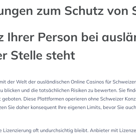
rungen zum Schutz von 
Ihrer Person bei auslä
r Stelle steht
mit der Welt der ausländischen Online Casinos für Schweizer S
licken und die tatsächlichen Risiken zu bewerten. Sie find
 ist geboten. Diese Plattformen operieren ohne Schweizer Ko
etzen Sie daher konsequent Ihre eigenen Limits, bevor Sie auc
ie Lizenzierung oft undurchsichtig bleibt. Anbieter mit Lizen