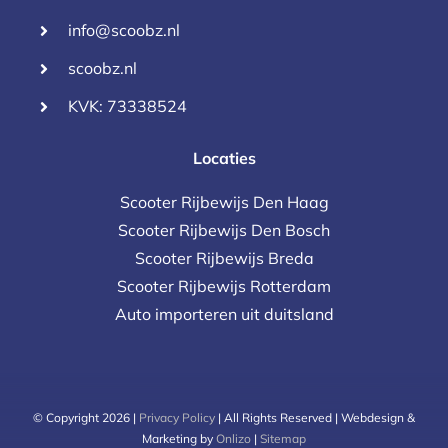
info@scoobz.nl
scoobz.nl
KVK: 73338524
Locaties
Scooter Rijbewijs Den Haag
Scooter Rijbewijs Den Bosch
Scooter Rijbewijs Breda
Scooter Rijbewijs Rotterdam
Auto importeren uit duitsland
© Copyright 2026 |
Privacy Policy
| All Rights Reserved | Webdesign &
Marketing by
Onlizo
|
Sitemap