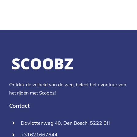
Ontdek de vrijheid van de weg, beleef het avontuur van
het rijden met Scoobz!
Contact
Daviottenweg 40, Den Bosch, 5222 BH
+31621667644