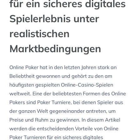
für ein sicheres digitales
Spielerlebnis unter
realistischen
Marktbedingungen
Online Poker hat in den letzten Jahren stark an
Beliebtheit gewonnen und gehört zu den am
häufigsten gespielten Online-Casino-Spielen
weltweit. Eine der beliebtesten Formen des Online
Pokers sind Poker Turniere, bei denen Spieler aus
der ganzen Welt gegeneinander antreten, um
Preise und Ruhm zu gewinnen. In diesem Artikel
werden die entscheidenden Vorteile von Online
Poker Turnieren für ein sicheres digitales