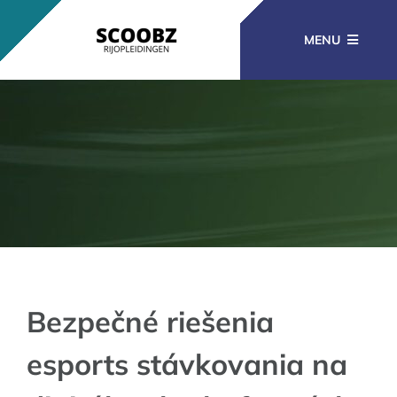
Ga
naar
MENU
inhoud
RIJOPLEIDINGEN
BEROEPSOPLEIDINGEN
CURSUSSEN
KENNISBANK
Bezpečné riešenia
esports stávkovania na
CONTACT