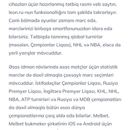
cihazları üçün hazırlanmış tətbiq rəsmi veb saytın,
leon.ru-nun funksionallığını tam şəkildə təkrarlayır.
Canlı bölmədə oyunlar zamanı mərc edə,
mərclərinizi birbaşa smartfonunuzdan idarə edə
bilərsiniz. Tətbiqdə tanınmış qlobal turnirlər
(məsələn, Çempionlar Liqası), NHL və NBA, eləcə də
yerli yarışlar mövcuddur.
Əsas idman növlərində əsas matçlar üçün statistik
mərclər də daxil olmaqla çoxsaylı mərc seçimləri
mövcuddur. İstifadəçilər Çempionlar Liqası, Rusiya
Premyer Liqası, İngiltərə Premyer Liqası, KHL, NHL,
NBA, ATP turnirləri və Rusiya və MDB çempionatları
da daxil olmaqla bütün əsas dünya
çempionatlarına çıxış əldə edə bilərlər. Melbet,
Melbet bukmeker şirkətinin iOS və Android üçün