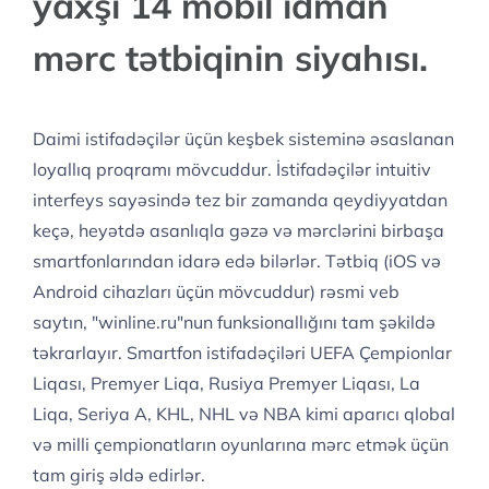
yaxşı 14 mobil idman
mərc tətbiqinin siyahısı.
Daimi istifadəçilər üçün keşbek sisteminə əsaslanan
loyallıq proqramı mövcuddur. İstifadəçilər intuitiv
interfeys sayəsində tez bir zamanda qeydiyyatdan
keçə, heyətdə asanlıqla gəzə və mərclərini birbaşa
smartfonlarından idarə edə bilərlər. Tətbiq (iOS və
Android cihazları üçün mövcuddur) rəsmi veb
saytın, "winline.ru"nun funksionallığını tam şəkildə
təkrarlayır. Smartfon istifadəçiləri UEFA Çempionlar
Liqası, Premyer Liqa, Rusiya Premyer Liqası, La
Liqa, Seriya A, KHL, NHL və NBA kimi aparıcı qlobal
və milli çempionatların oyunlarına mərc etmək üçün
tam giriş əldə edirlər.