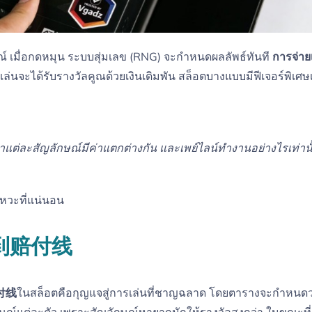
ณ์ เมื่อกดหมุน ระบบสุ่มเลข (RNG) จะกำหนดผลลัพธ์ทันที
การจ่าย
ล่นจะได้รับรางวัลคูณด้วยเงินเดิมพัน สล็อตบางแบบมีฟีเจอร์พิเศษเช
ต่ละสัญลักษณ์มีค่าแตกต่างกัน และเพย์ไลน์ทำงานอย่างไรเท่านั
งหวะที่แน่นอน
到赔付线
付线
ในสล็อตคือกุญแจสู่การเล่นที่ชาญฉลาด โดยตารางจะกำหนดว่า