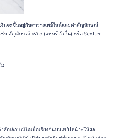
เงินจะขึ้นอยู่กับตารางเพย์ไลน์และค่าสัญลักษณ์
่น สัญลักษณ์ Wild (แทนที่ตัวอื่น) หรือ Scatter
้น
สัญลักษณ์ใดเมื่อเรียงกันบนเพย์ไลน์จะให้ผล