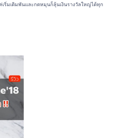
ค่เริ่มเดิมพันและกดหมุนก็ลุ้นเงินรางวัลใหญ่ได้ทุก