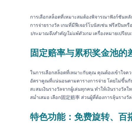
การเลือกสล็อตที่เหมาะสมต้องพิจารณาฟังก์ชันหลัก
การจ่ายรางวัล เกมที่มีฟีเจอร์โบนัสเช่น ฟรีสปิน
ประมาณจึงสำคัญไม่แพ้ตัวเกม
เครื่องหมายเปรียบเ
固定赔率与累积奖金池的
ในการเลือกสล็อตที่เหมาะกับคุณ คุณต้องเข้าใจค
อัตราคูณที่แน่นอนตามตารางการจ่าย โดยไม่ขึ้นก
สะสมเงินรางวัลจากผู้เล่นทุกคน ทำให้เงินรางว
สม่ำเสมอ เลือก固定赔率 ส่วนผู้ที่ต้องการลุ้นรา
特色功能：免费旋转、百