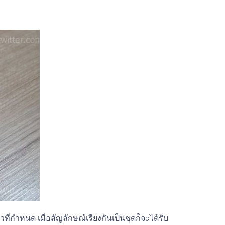
ที่กำหนด เมื่อสัญลักษณ์เรียงกันเป็นชุดก็จะได้รับ