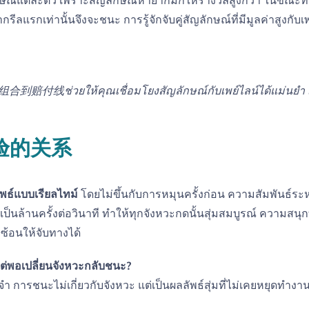
์แต่ละตัว เพราะสัญลักษณ์หายากมักให้รางวัลสูงกว่า ในขณะที่สัญล
ีลแรกเท่านั้นจึงจะชนะ การรู้จักจับคู่สัญลักษณ์ที่มีมูลค่าสูงกับเ
ช่วยให้คุณเชื่อมโยงสัญลักษณ์กับเพย์ไลน์ได้แม่นยำ เพิ่
验的关系
พธ์แบบเรียลไทม์
โดยไม่ขึ้นกับการหมุนครั้งก่อน ความสัมพันธ์ระห
ป็นล้านครั้งต่อวินาที ทำให้ทุกจังหวะกดนั้นสุ่มสมบูรณ์ ความสนุกที
ำซ้อนให้จับทางได้
่พอเปลี่ยนจังหวะกลับชนะ?
การชนะไม่เกี่ยวกับจังหวะ แต่เป็นผลลัพธ์สุ่มที่ไม่เคยหยุดทำงาน ก