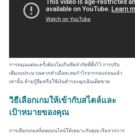
การหมุนแต่ละครั้งต้องไม่เกินขีดจำกัดที่ตั้งไว้ การปรับ
เพิ่มงบประมาณควรทำเมื่อสะสมกำไรจากรอบก่อนแล้ว
เท่านั้น ห้ามกู้ยืมหรือใช้เงินสำรองฉุกเฉินเด็ดขาด
วิธีเลือกเกมให้เข้ากับสไตล์และ
เป้าหมายของคุณ
การเลือกเกมสล็อตออนไลน์ให้เหมาะกับคุณ เริ่มจากการ