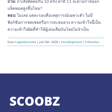
ถาม:
ถ้าเสียติดต่อกัน 10 ครั้ง ตาที่ 11 จะมีโอกาสออก
แจ็คพอตสูงขึ้นไหม?
ตอบ:
ไม่เลย แต่ละรอบคือเหตุการณ์เฉพาะตัว ไม่มี
ฟังก์ชันการชดเชยหรือการสะสมดวง ความเข้าใจนี้เป็น
ความเข้าใจผิดที่ทำให้ผู้เล่นเสียเงินโดยไม่จำเป็น
Door
Logindoscoobz
|
juni 5th, 2026
|
Uncategorized
|
0 Reacties