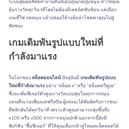
ระบบสุ่มผลลัพธ์ทำงานทันทีเมื่อคุณกดปุ่มหมุน ทำให้คุณ
ลุ้นรางวัลทุกวินาทีโดยไม่ต้องมีเทคนิคซับซ้อน แค่เลือก
เกมที่ใช่ กดหมุน แล้วปล่อยให้วงล้อนำโชคพาคุณไปสู่
ชัยชนะ
เกมเดิมพันรูปแบบใหม่ที่
กำลังมาแรง
ในโลกของ
สล็อตออนไลน์
ปัจจุบันมี
เกมเดิมพันรูปแบบ
ใหม่ที่กำลังมาแรง
อย่าง “สล็อต x” หรือ “สล็อตทวีคูณ”
ซึ่งจะเพิ่มฟีเจอร์ตัวคูณรางวัลแบบสุ่มในทุกการหมุน
แทนที่จะรอเพียงแค่ฟรีสปิน ผู้เล่นจะได้สัมผัสกับการชนะ
ที่พลิกผันได้ทุกวินาที เพราะตัวคูณสามารถพุ่งขึ้นถึง
x100 หรือ x500 จากการหมุนปกติ นอกจากนี้ยังมี
ฟังก์ชัน “ซื้อฟีเจอร์” ที่ให้คุณเลือกเข้าสู่โหมดแจ็คพอตได้