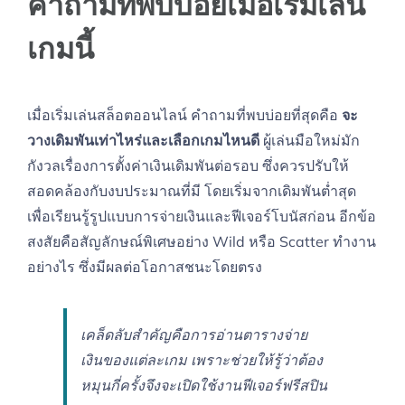
คำถามที่พบบ่อยเมื่อเริ่มเล่น
เกมนี้
เมื่อเริ่มเล่นสล็อตออนไลน์ คำถามที่พบบ่อยที่สุดคือ
จะ
วางเดิมพันเท่าไหร่และเลือกเกมไหนดี
ผู้เล่นมือใหม่มัก
กังวลเรื่องการตั้งค่าเงินเดิมพันต่อรอบ ซึ่งควรปรับให้
สอดคล้องกับงบประมาณที่มี โดยเริ่มจากเดิมพันต่ำสุด
เพื่อเรียนรู้รูปแบบการจ่ายเงินและฟีเจอร์โบนัสก่อน อีกข้อ
สงสัยคือสัญลักษณ์พิเศษอย่าง Wild หรือ Scatter ทำงาน
อย่างไร ซึ่งมีผลต่อโอกาสชนะโดยตรง
เคล็ดลับสำคัญคือการอ่านตารางจ่าย
เงินของแต่ละเกม เพราะช่วยให้รู้ว่าต้อง
หมุนกี่ครั้งจึงจะเปิดใช้งานฟีเจอร์ฟรีสปิน