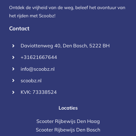
Ontdek de vrijheid van de weg, beleef het avontuur van
het rijden met Scoobz!
Contact
Daviottenweg 40, Den Bosch, 5222 BH
+31621667644
info@scoobz.nl
scoobz.nl
KVK: 73338524
Locaties
Scooter Rijbewijs Den Haag
Scooter Rijbewijs Den Bosch