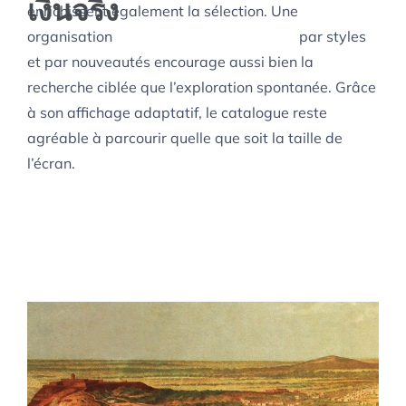
เงินจริง
enrichissent également la sélection. Une
organisation
https://mez.ink/juliusfrance
par styles
et par nouveautés encourage aussi bien la
รวมทุกเรื่อง สล็อต
recherche ciblée que l’exploration spontanée. Grâce
à son affichage adaptatif, le catalogue reste
ออนไลน์ เล่นอย่างไร
agréable à parcourir quelle que soit la taille de
l’écran.
ให้สนุกและได้เงิน
จริง