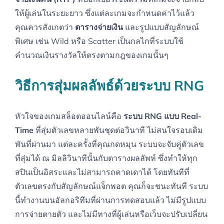
ให้ผู้เล่นในระยะยาว ซึ่งแต่ละเกมจะกำหนดค่าไว้แล้ว
คุณควรสังเกตว่า
ตารางจ่ายเงิน
และรูปแบบสัญลักษณ์
พิเศษ เช่น Wild หรือ Scatter เป็นกลไกที่ระบบใช้
คำนวณเงินรางวัลให้ตรงตามกฎของเกมนั้นๆ
วิธีการสุ่มผลลัพธ์ด้วยระบบ RNG
หัวใจของเกมสล็อตออนไลน์คือ
ระบบ RNG แบบ Real-
Time
ที่สุ่มตัวเลขหลายพันชุดต่อวินาที ไม่สนใจรอบเดิม
พันที่ผ่านมา แต่ละครั้งที่คุณกดหมุน ระบบจะจับคู่ตัวเลข
ที่สุ่มได้ ณ มิลลิวินาทีนั้นกับตารางผลลัพท์ ซึ่งทำให้ทุก
สปินเป็นอิสระและไม่สามารถคาดเดาได้ โดยทันทีที่
ตัวเลขตรงกับสัญลักษณ์แจ็กพอต คุณก็จะชนะทันที ระบบ
นี้ทำงานบนอัลกอริทึมที่ผ่านการทดสอบแล้ว ไม่มีรูปแบบ
การจ่ายตายตัว และไม่มีทางที่ผู้เล่นหรือเว็บจะปรับเปลี่ยน