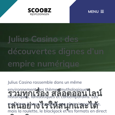
Ga
naar
MENU
inhoud
RIJOPLEIDINGEN
Julius Casino : des
découvertes dignes d’un
BEROEPSOPLEIDINGEN
empire numérique
CURSUSSEN
Julius Casino rassemble dans un même
KENNISBANK
environnement des thèmes mythologiques,
รวมทุกเรื่อง สล็อตออนไลน์
historiques, fantastiques et contemporains. Les
เล่นอย่างไรให้สนุกและได้
CONTACT
machines à sous occupent une place importante,
mais la roulette, le blackjack et les formats en direct