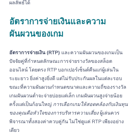
ผลลัพธ์ได้
อัตราการจ่ายเงินและความ
ผันผวนของเกม
อัตราการจ่ายเงิน (RTP)
และความผันผวนของเกมเป็น
ปัจจัยคู่ที่กำหนดลักษณะการจ่ายรางวัลของสล็อต
ออนไลน์ โดยตรง RTP บอกเปอร์เซ็นต์คืนแก่ผู้เล่นใน
ระยะยาว ยิ่งค่าสูงยิ่งดี แต่ไม่รับประกันผลในแต่ละรอบ
ขณะที่ความผันผวนกำหนดขนาดและความถี่ของรางวัล
เกมผันผวนต่ำจะจ่ายบ่อยแต่เล็ก เกมผันผวนสูงจ่ายน้อย
ครั้งแต่เป็นก้อนใหญ่
การเลือกเกมให้สอดคล้องกับเงินทุน
ของคุณคือหัวใจของการบริหารความเสี่ยง
ผู้เล่นควร
พิจารณาทั้งสองค่าควบคู่กัน ไม่ใช่ดูแค่ RTP เพียงอย่าง
เดียว