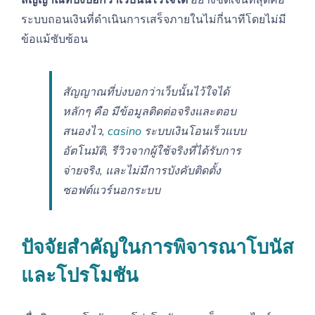
ระบบถอนเงินที่ดำเนินการเสร็จภายในไม่กี่นาทีโดยไม่มี
ข้อแม้ซับซ้อน
สัญญาณที่บ่งบอกว่าเว็บนั้นไว้ใจได้
หลักๆ คือ มีข้อมูลติดต่อจริงและตอบ
สนองไว,
casino
ระบบเงินโอนเร็วแบบ
อัตโนมัติ, รีวิวจากผู้ใช้จริงที่ได้รับการ
จ่ายจริง, และไม่มีการบังคับติดตั้ง
ซอฟต์แวร์นอกระบบ
ปัจจัยสำคัญในการพิจารณาโบนัส
และโปรโมชัน