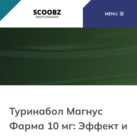
Ga
naar
MENU
inhoud
RIJOPLEIDINGEN
BEROEPSOPLEIDINGEN
CURSUSSEN
KENNISBANK
Туринабол Магнус
Фарма 10 мг: Эффект и
CONTACT