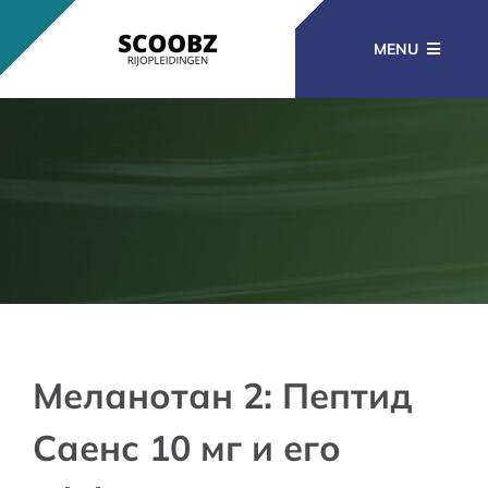
Ga
naar
MENU
inhoud
RIJOPLEIDINGEN
BEROEPSOPLEIDINGEN
CURSUSSEN
KENNISBANK
Меланотан 2: Пептид
Саенс 10 мг и его
CONTACT