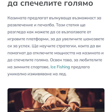
да спечелите голямо
Казината предлагат вълнуваща възможност за
развлечение и печалба. Тази статия ще
разгледа как можете да се възползвате от
игровите платформи, за да увеличите шансовете
си за успех. Ще научите стратегии, които да ви
помогнат да отключите мощността на казиното и
да спечелите голямо. Освен това, за любителите
на зимните спортове,
Ice Fishing
предлага
уникално изживяване на лед.