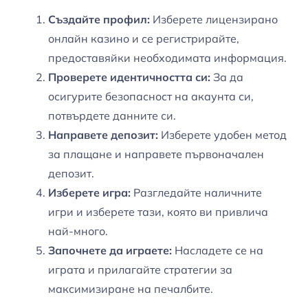
Създайте профил:
Изберете лицензирано
онлайн казино и се регистрирайте,
предоставяйки необходимата информация.
Проверете идентичността си:
За да
осигурите безопасност на акаунта си,
потвърдете данните си.
Направете депозит:
Изберете удобен метод
за плащане и направете първоначален
депозит.
Изберете игра:
Разгледайте наличните
игри и изберете тази, която ви привлича
най-много.
Започнете да играете:
Насладете се на
играта и прилагайте стратегии за
максимизиране на печалбите.