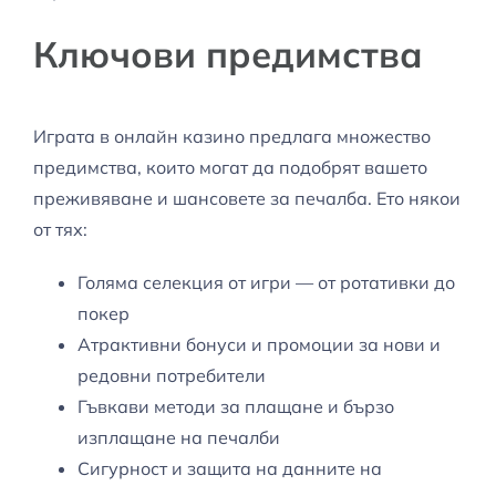
Ключови предимства
Играта в онлайн казино предлага множество
предимства, които могат да подобрят вашето
преживяване и шансовете за печалба. Ето някои
от тях:
Голяма селекция от игри — от ротативки до
покер
Атрактивни бонуси и промоции за нови и
редовни потребители
Гъвкави методи за плащане и бързо
изплащане на печалби
Сигурност и защита на данните на