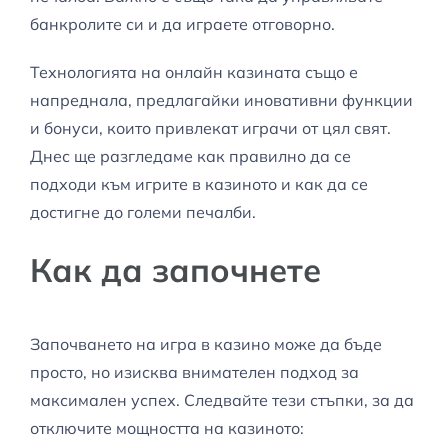
банкролите си и да играете отговорно.
Технологията на онлайн казината също е
напреднала, предлагайки иновативни функции
и бонуси, които привлекат играчи от цял свят.
Днес ще разгледаме как правилно да се
подходи към игрите в казиното и как да се
достигне до големи печалби.
Как да започнете
Започването на игра в казино може да бъде
просто, но изисква внимателен подход за
максимален успех. Следвайте тези стъпки, за да
отключите мощността на казиното: