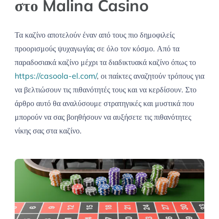
στο Malina Casino
Τα καζίνο αποτελούν έναν από τους πιο δημοφιλείς
προορισμούς ψυχαγωγίας σε όλο τον κόσμο. Από τα
παραδοσιακά καζίνο μέχρι τα διαδικτυακά καζίνο όπως το
https://casoola-el.com/
, οι παίκτες αναζητούν τρόπους για
να βελτιώσουν τις πιθανότητές τους και να κερδίσουν. Στο
άρθρο αυτό θα αναλύσουμε στρατηγικές και μυστικά που
μπορούν να σας βοηθήσουν να αυξήσετε τις πιθανότητες
νίκης σας στα καζίνο.