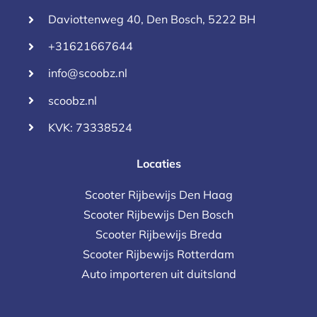
Daviottenweg 40, Den Bosch, 5222 BH
+31621667644
info@scoobz.nl
scoobz.nl
KVK: 73338524
Locaties
Scooter Rijbewijs Den Haag
Scooter Rijbewijs Den Bosch
Scooter Rijbewijs Breda
Scooter Rijbewijs Rotterdam
Auto importeren uit duitsland