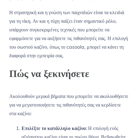
Η στρατηγική και η γνώση των παιχνιδιών είναι τα κλειδιά
για τη νίκη. Αν και η τύχη παίζει έναν σημαντικό ρόλο,
υπάρχουν συγκεκριμένες τεχνικές που μπορείτε να
εφαρμόσετε για να αυξήσετε τις πιθανότητές σας. Η επιλογή
του σωστού καζίνο, όπως το casoola, μπορεί να κάνει τη
διαφορά στην εμπειρία σας.
Πώς να ξεκινήσετε
Ακολουθούν μερικά βήματα που μπορείτε να ακολουθήσετε
για να μεγιστοποιήσετε τις πιθανότητές σας να κερδίσετε
στα καζίνο:
Επιλέξτε το κατάλληλο καζίνο:
Η επιλογή ενός
αξιόπιστου καζίνο είναι το πρώτο βήμα. Βεβαιωθείτε