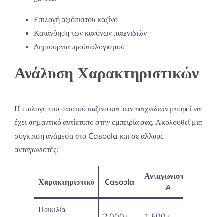
Επιλογή αξιόπιστου καζίνο
Κατανόηση των κανόνων παιχνιδιών
Δημιουργία προϋπολογισμού
Ανάλυση Χαρακτηριστικών
Η επιλογή του σωστού καζίνο και των παιχνιδιών μπορεί να
έχει σημαντικό αντίκτυπο στην εμπειρία σας. Ακολουθεί μια
σύγκριση ανάμεσα στο Casoola και σε άλλους
ανταγωνιστές:
Ανταγωνιστής
Αντα
Χαρακτηριστικό
Casoola
A
Ποικιλία
2,000+
1,500+
1,80