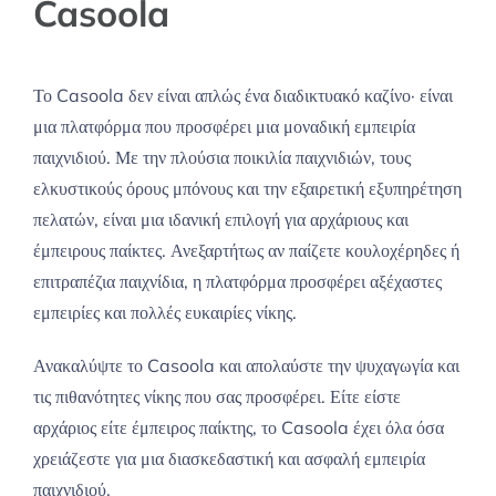
Casoola
Το Casoola δεν είναι απλώς ένα διαδικτυακό καζίνο· είναι
μια πλατφόρμα που προσφέρει μια μοναδική εμπειρία
παιχνιδιού. Με την πλούσια ποικιλία παιχνιδιών, τους
ελκυστικούς όρους μπόνους και την εξαιρετική εξυπηρέτηση
πελατών, είναι μια ιδανική επιλογή για αρχάριους και
έμπειρους παίκτες. Ανεξαρτήτως αν παίζετε κουλοχέρηδες ή
επιτραπέζια παιχνίδια, η πλατφόρμα προσφέρει αξέχαστες
εμπειρίες και πολλές ευκαιρίες νίκης.
Ανακαλύψτε το Casoola και απολαύστε την ψυχαγωγία και
τις πιθανότητες νίκης που σας προσφέρει. Είτε είστε
αρχάριος είτε έμπειρος παίκτης, το Casoola έχει όλα όσα
χρειάζεστε για μια διασκεδαστική και ασφαλή εμπειρία
παιχνιδιού.