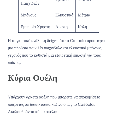
Παιχνιδιών
Μπόνους
Ελκυστικά
Μέτρια
Καλά
Εμπειρία Χρήστη
Άριστη
Καλή
Μέτρ
Η συγκριτική ανάλυση δείχνει ότι το Casoola προσφέρει
μια πλούσια ποικιλία παιχνιδιών και ελκυστικά μπόνους,
γεγονός που το καθιστά μια εξαιρετική επιλογή για τους
παίκτες.
Κύρια Οφέλη
Υπάρχουν αρκετά οφέλη που μπορείτε να αποκομίσετε
παίζοντας σε διαδικτυακά καζίνο όπως το Casoola.
Ακολουθούν τα κύρια οφέλη: